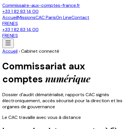
Commissaire-aux-comptes-france.fr
+33 1 82 83 14 00
Accueil
Missions
CAC Paris
On Line
Contact
FR
EN
ES
+33 1 82 83 14 00
FR
EN
ES
Accueil
›
Cabinet connecté
Commissariat aux
numérique
comptes
Dossier d'audit dématérialisé, rapports CAC signés
électroniquement, accès sécurisé pour la direction et les
organes de gouvernance
Le CAC travaille avec vous à distance